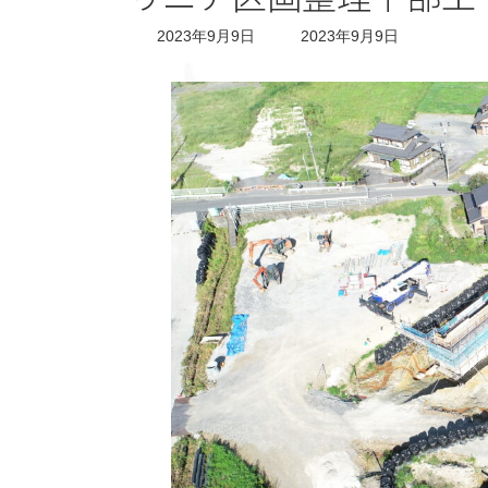
最
2023年9月9日
2023年9月9日
終
更
新
日
時
: