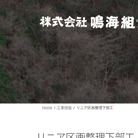
コ
ナ
ン
ビ
テ
ゲ
ン
ー
ツ
シ
へ
ョ
ス
ン
キ
に
ッ
移
プ
動
Home
工事情報
リニア区画整理下部工
リニア区画整理下部工