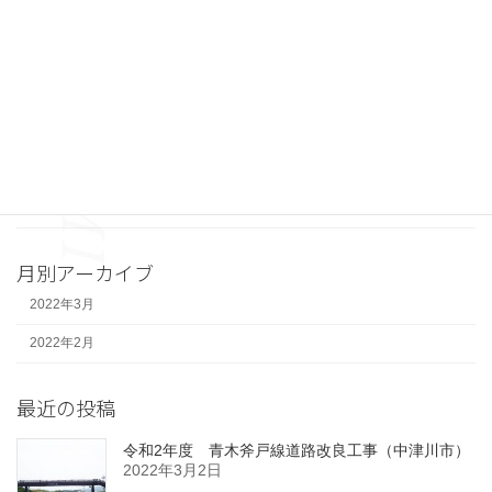
河川
ー
治山
ジ
砂防
送
り
維持・修繕
舗装
道路建設
月別アーカイブ
2022年3月
2022年2月
最近の投稿
令和2年度 青木斧戸線道路改良工事（中津川市）
2022年3月2日