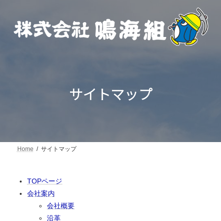
コ
ナ
ン
ビ
テ
ゲ
ン
ー
ツ
シ
へ
ョ
ス
ン
キ
に
ッ
移
プ
動
サイトマップ
Home
サイトマップ
TOPページ
会社案内
会社概要
沿革