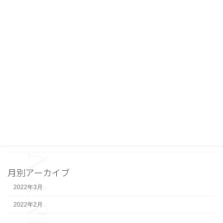
カテゴリー
その他施設関連
河川
治山
砂防
維持・修繕
舗装
道路建設
月別アーカイブ
2022年3月
2022年2月