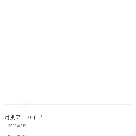
平成28年度 国道19号瑞浪恵那道路工事（多治見砂防国道事務所）
2022年3月2日
カテゴリー
その他施設関連
河川
治山
砂防
維持・修繕
舗装
道路建設
月別アーカイブ
2022年3月