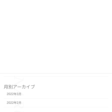
カテゴリー
その他施設関連
河川
治山
砂防
維持・修繕
舗装
道路建設
月別アーカイブ
2022年3月
2022年2月