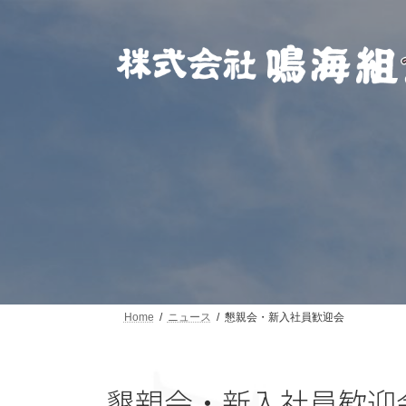
コ
ナ
ン
ビ
テ
ゲ
ン
ー
ツ
シ
へ
ョ
ス
ン
キ
に
ッ
移
プ
動
Home
ニュース
懇親会・新入社員歓迎会
懇親会・新入社員歓迎