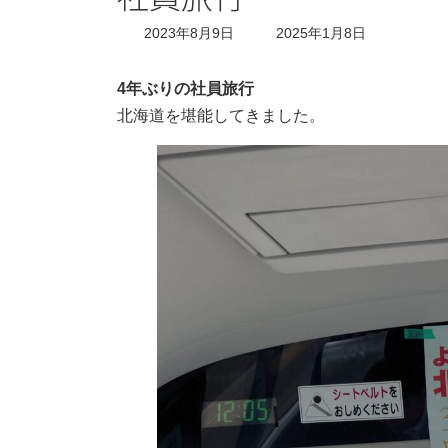
最
2023年8月9日
2025年1月8日
終
更
新
4年ぶりの社員旅行
日
北海道を堪能してきました。
時
: