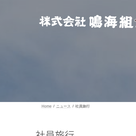
コ
ナ
ン
ビ
テ
ゲ
ン
ー
ツ
シ
へ
ョ
ス
ン
キ
に
ッ
移
プ
動
Home
ニュース
社員旅行
社員旅行